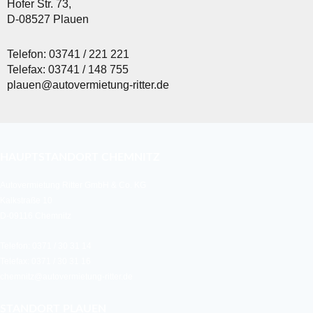
Hofer Str. 73,
D-08527 Plauen
Telefon: 03741 / 221 221
Telefax: 03741 / 148 755
plauen@autovermietung-ritter.de
HAUPTSTANDORT CHEMNITZ
Autovermietung Ritter GmbH & Co. KG
Kalkstraße 10
D-09116 Chemnitz
Telefon: 0371 / 30 31 14
Telefax: 0371 / 30 31 16
chemnitz@autovermietung-ritter.de
STANDORT PLAUEN