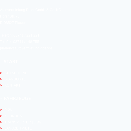
Autovermietung Ritter GmbH & Co. KG
Hofer Str. 73,
D-08527 Plauen
Telefon: 03741 / 221 221
Telefax: 03741 / 148 755
plauen@autovermietung-ritter.de
– START
GUTSCHEINE
STANDORTE
KONTAKT
– FAHRZEUGE
PKW
KLEINBUS
TRANSPORTER | LKW
LANGZEITMIETE